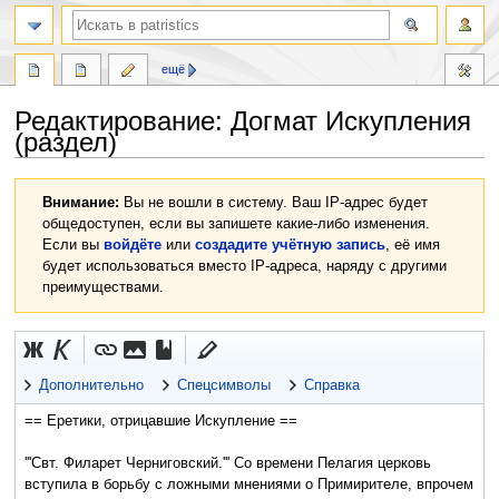
ещё
Редактирование:
Догмат Искупления
(раздел)
Перейти
Перейти
Внимание:
Вы не вошли в систему. Ваш IP-адрес будет
к
к
общедоступен, если вы запишете какие-либо изменения.
навигации
поиску
Если вы
войдёте
или
создадите учётную запись
, её имя
будет использоваться вместо IP-адреса, наряду с другими
преимуществами.
Дополнительно
Спецсимволы
Справка