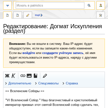
ещё
Редактирование:
Догмат Искупления
(раздел)
Перейти
Перейти
Внимание:
Вы не вошли в систему. Ваш IP-адрес будет
к
к
общедоступен, если вы запишете какие-либо изменения.
навигации
поиску
Если вы
войдёте
или
создадите учётную запись
, её имя
будет использоваться вместо IP-адреса, наряду с другими
преимуществами.
Дополнительно
Спецсимволы
Справка